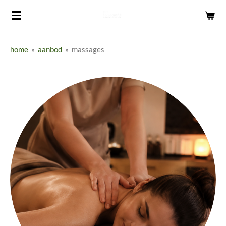
Ga
direct
naar
home
»
aanbod
»
massages
de
hoofdinhoud